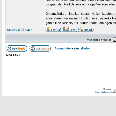
programfilen NetkSel.exe och välja "kör som admini
Om användaren inte kan spara i Netkoll-katalogen lä
användaren märker något och utan att påverka Net
gamla filen Relasky.ntk i VirtualStore-katalogen för
Till överst på sidan
Visa inlägg nyare än:
Forumindex
->
Installation
Sida
1
av
1
Powered by
Swedish
translation b