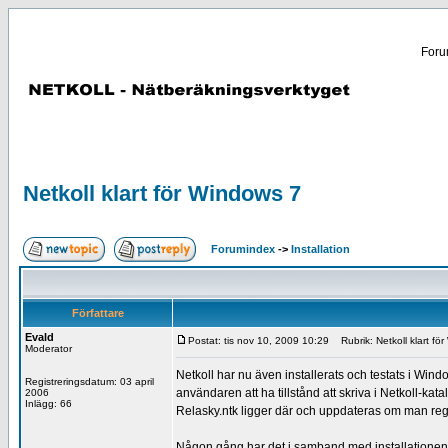
Forum
Netkoll klart för Windows 7
Forumindex
->
Installation
Författare
Evald
Postat: tis nov 10, 2009 10:29
Rubrik: Netkoll klart fö
Moderator
Netkoll har nu även installerats och testats i Wind
Registreringsdatum: 03 april
användaren att ha tillstånd att skriva i Netkoll-k
2006
Inlägg: 66
Relasky.ntk ligger där och uppdateras om man regi
Någon gång har det i samband med installationen hä