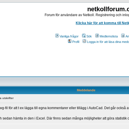
netkollforum
Forum för användare av Netkoll. Registrering och inlog
Klicka här för att komma till Net
Vanliga frågor
Sök
Medlemslista
An
Profil
Logga in för att läsa dina me
Meddelande
a utskrifter
wg-fil för att t ex lägga till egna kommentarer eller tillägg i AutoCad. Det går ocks
h sedan hämta in den i Excel. Där finns sedan många möjligheter att göra statistik och