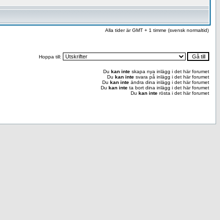
Alla tider är GMT + 1 timme (svensk normaltid)
Hoppa till:
Du
kan inte
skapa nya inlägg i det här forumet
Du
kan inte
svara på inlägg i det här forumet
Du
kan inte
ändra dina inlägg i det här forumet
Du
kan inte
ta bort dina inlägg i det här forumet
Du
kan inte
rösta i det här forumet