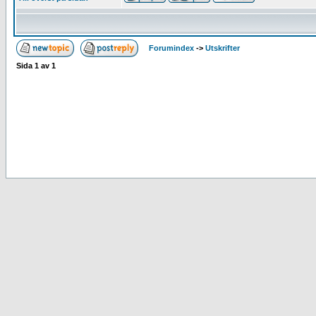
Forumindex
->
Utskrifter
Sida
1
av
1