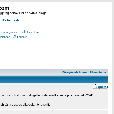
.com
gning behövs för att skriva inlägg.
koll's hemsida
vändargrupper
Bli medlem
ddelanden
Logga in
Föregående ämne
::
Nästa ämne
å att ändra och skriva ut dwg-filen i det medföljande programmet VCAD.
 välja ut speciella delar för utskrift.