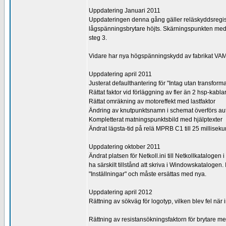
Uppdatering Januari 2011
Uppdateringen denna gång gäller reläskyddsregistr
lågspänningsbrytare höjts. Skärningspunkten med s
steg 3.
Vidare har nya högspänningskydd av fabrikat VAMP 
Uppdatering april 2011
Justerat defaulthantering för "Intag utan transforma
Rättat faktor vid förläggning av fler än 2 hsp-kabla
Rättat omräkning av motoreffekt med lastfaktor
Ändring av knutpunktsnamn i schemat överförs auto
Kompletterat matningspunktsbild med hjälptexter
Ändrat lägsta-tid på relä MPRB C1 till 25 millisek
Uppdatering oktober 2011
Ändrat platsen för Netkoll.ini till Netkollkataloge
ha särskilt tillstånd att skriva i Windowskatalog
"Inställningar" och måste ersättas med nya.
Uppdatering april 2012
Rättning av sökväg för logotyp, vilken blev fel när i
Rättning av resistansökningsfaktorn för brytare 