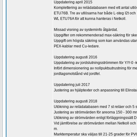
Uppdatering april 2015
Komplettering av relädatabasen med ett antal utl
ETU76B. Tre av utlösarna har både L-steg I2t och 
WL ETU76A för att kunna hanteras i Netkoll.
Missad visning av systeminfo åtgärdat.
Uppgifter om rekommenderad max-säkring för sken
Uppgift om högsta säkring som kan användas utan at
PEX-kablar med Cu-ledare.
Uppdatering augusti 2016
Uppdatering av jordslutningsströmmen för Y/Y-0 -
Infört dimensionering av nollpuktsutrustning för
jordtagsmotstånd vid jordfel.
Uppdatering juli 2017
Justering av hjälptexter och anpassning till Elinst
Uppdatering augusti 2018
Utökning av relädatabasen med 7 st reläer och 5 
Justering av strömvärden för areorna 150 - 300 mm
Utökning av strömvärden enligt förläggningssätt 
Vid jämförelse av strömvärden mellan Netkoll och t
m.
Marktemperatur ska väljas till 21-25 grader för P