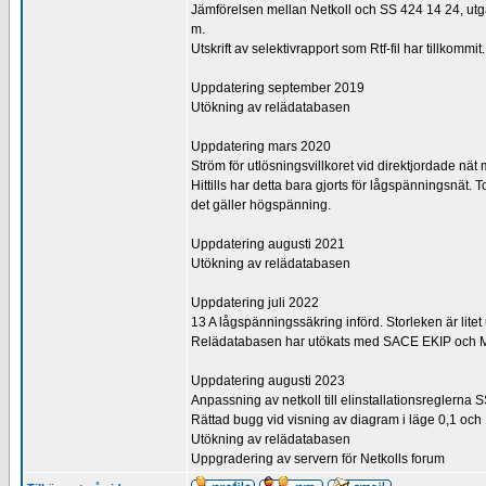
Jämförelsen mellan Netkoll och SS 424 14 24, utgå
m.
Utskrift av selektivrapport som Rtf-fil har tillkom
Uppdatering september 2019
Utökning av relädatabasen
Uppdatering mars 2020
Ström för utlösningsvillkoret vid direktjordade nät
Hittills har detta bara gjorts för lågspänningsnät. 
det gäller högspänning.
Uppdatering augusti 2021
Utökning av relädatabasen
Uppdatering juli 2022
13 A lågspänningssäkring införd. Storleken är lite
Relädatabasen har utökats med SACE EKIP och 
Uppdatering augusti 2023
Anpassning av netkoll till elinstallationsreglerna
Rättad bugg vid visning av diagram i läge 0,1 och
Utökning av relädatabasen
Uppgradering av servern för Netkolls forum