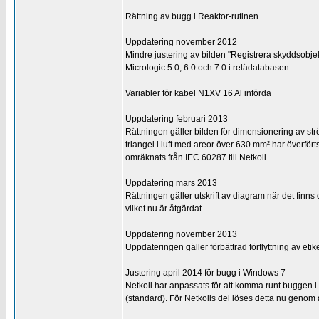
Rättning av bugg i Reaktor-rutinen
Uppdatering november 2012
Mindre justering av bilden "Registrera skyddsobjekt
Micrologic 5.0, 6.0 och 7.0 i relädatabasen.
Variabler för kabel N1XV 16 Al införda
Uppdatering februari 2013
Rättningen gäller bilden för dimensionering av st
triangel i luft med areor över 630 mm² har överfört
omräknats från IEC 60287 till Netkoll.
Uppdatering mars 2013
Rättningen gäller utskrift av diagram när det finn
vilket nu är åtgärdat.
Uppdatering november 2013
Uppdateringen gäller förbättrad förflyttning av et
Justering april 2014 för bugg i Windows 7
Netkoll har anpassats för att komma runt buggen i
(standard). För Netkolls del löses detta nu genom at