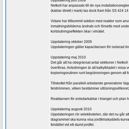
Uppdatering juni 2009
Netkoll har anpassats till de nya installationsregl
(kablar direkt i mark) tas dock fram från SS 424 14
Vidare har tillkommit sektion med reaktor som anv
inmatningsbilderna ändrats och försetts med underme
kortslutningseffekten ökar i elnätet.
Uppdatering oktober 2009
Uppdateringen gäller kapacitansen för isolerad lina
Uppdatering maj 2010
Det går att ha obegränsat antal sektioner i Netkoll
överföras. Anledningen är att kalkylbladet i vissa
kopieringsrutinen runt begränsningen genom att for
Tillskottet från parallell-arbetande generatorer lä
felströmmen, vilken bestämmer utlösningsvillkoret, 
Reaktansen för enledarkablar i triangel och plan ha
Uppdatering augusti 2010
Uppdateringen rör selektivdelen, där det nu går att 
diagrammet ska kunna visa jordfelsskyddets kurva
felstället vid ett stumt jordfel.