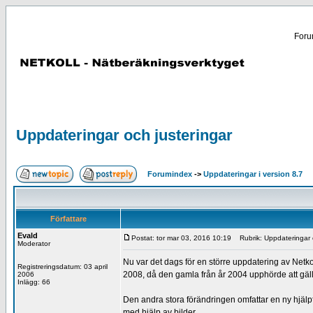
Forum
Uppdateringar och justeringar
Forumindex
->
Uppdateringar i version 8.7
Författare
Evald
Postat: tor mar 03, 2016 10:19
Rubrik: Uppdateringar o
Moderator
Nu var det dags för en större uppdatering av Netk
Registreringsdatum: 03 april
2008, då den gamla från år 2004 upphörde att gä
2006
Inlägg: 66
Den andra stora förändringen omfattar en ny hjälpf
med hjälp av bilder.