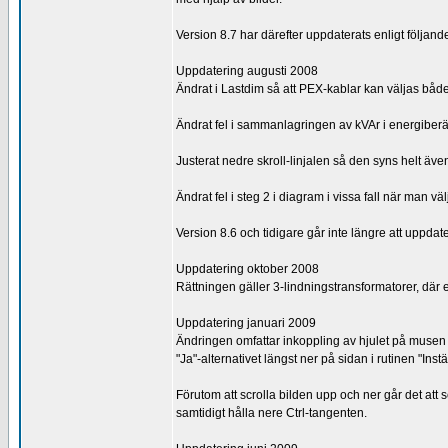
Version 8.7 har därefter uppdaterats enligt följand
Uppdatering augusti 2008
Ändrat i Lastdim så att PEX-kablar kan väljas båd
Ändrat fel i sammanlagringen av kVAr i energiber
Justerat nedre skroll-linjalen så den syns helt äve
Ändrat fel i steg 2 i diagram i vissa fall när ma
Version 8.6 och tidigare går inte längre att uppdat
Uppdatering oktober 2008
Rättningen gäller 3-lindningstransformatorer, där 
Uppdatering januari 2009
Ändringen omfattar inkoppling av hjulet på musen fö
"Ja"-alternativet längst ner på sidan i rutinen "Inst
Förutom att scrolla bilden upp och ner går det att 
samtidigt hålla nere Ctrl-tangenten.