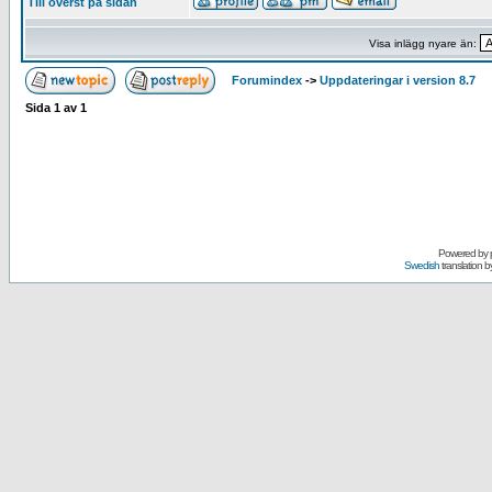
Till överst på sidan
Visa inlägg nyare än:
Forumindex
->
Uppdateringar i version 8.7
Sida
1
av
1
Powered by
Swedish
translation b