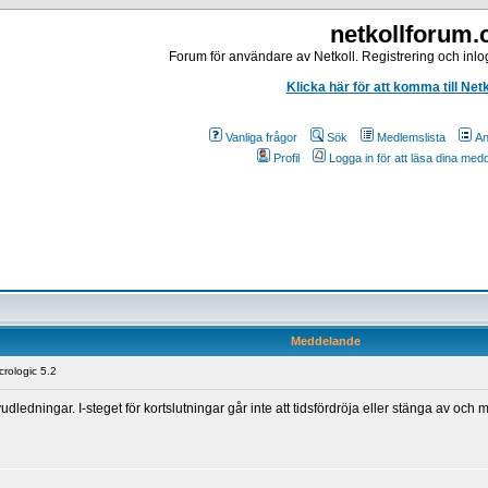
netkollforum
Forum för användare av Netkoll. Registrering och inlog
Klicka här för att komma till Net
Vanliga frågor
Sök
Medlemslista
An
Profil
Logga in för att läsa dina me
Meddelande
crologic 5.2
ledningar. I-steget för kortslutningar går inte att tidsfördröja eller stänga av och m