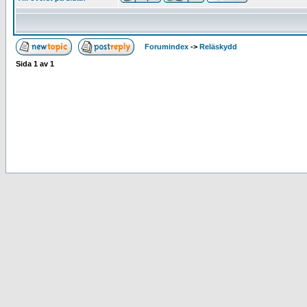
Forumindex
->
Reläskydd
Sida
1
av
1