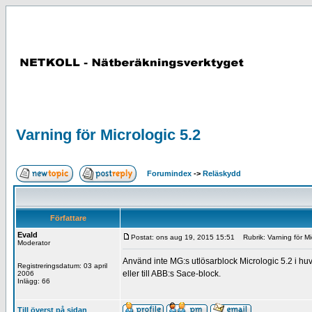
Varning för Micrologic 5.2
Forumindex
->
Reläskydd
Författare
Evald
Postat: ons aug 19, 2015 15:51
Rubrik: Varning för Mi
Moderator
Använd inte MG:s utlösarblock Micrologic 5.2 i huvud
Registreringsdatum: 03 april
eller till ABB:s Sace-block.
2006
Inlägg: 66
Till överst på sidan