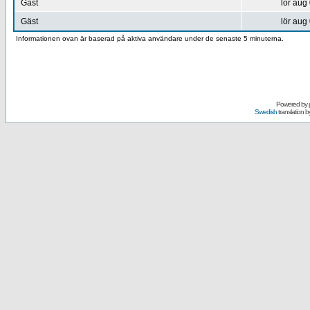
Gäst
lör aug
Gäst
lör aug
Informationen ovan är baserad på aktiva användare under de senaste 5 minuterna.
Powered by
Swedish
translation b