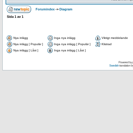
Forumindex
->
Diagram
Sida
1
av
1
Nya inlägg
Inga nya inlägg
Viktigt meddelande
Nya inlägg [ Populär ]
Inga nya inlägg [ Populär ]
Klistrad
Nya inlägg [ Låst ]
Inga nya inlägg [ Låst ]
Powered by
Swedish
translation b