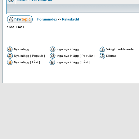
Forumindex
->
Reläskydd
Sida
1
av
1
Nya inlägg
Inga nya inlägg
Viktigt meddelande
Nya inlägg [ Populär ]
Inga nya inlägg [ Populär ]
Klistrad
Nya inlägg [ Låst ]
Inga nya inlägg [ Låst ]