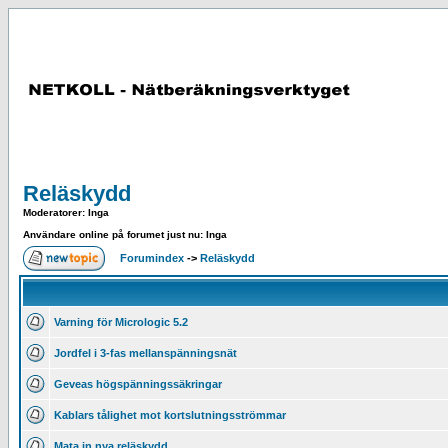
Reläskydd
Moderatorer
: Inga
Användare online på forumet just nu: Inga
Forumindex
->
Reläskydd
Varning för Micrologic 5.2
Jordfel i 3-fas mellanspänningsnät
Geveas högspänningssäkringar
Kablars tålighet mot kortslutningsströmmar
Mata in nya reläskydd