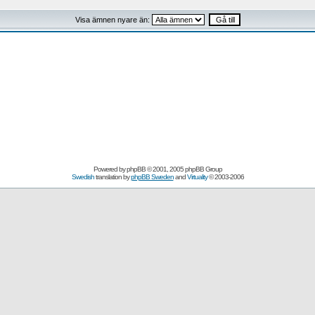
Visa ämnen nyare än:
Powered by
phpBB
© 2001, 2005 phpBB Group
Swedish
translation by
phpBB Sweden
and
Virtuality
© 2003-2006