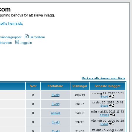
.com
gning behövs för att skriva inlägg.
koll's hemsida
vändargrupper
Bli medlem
ddelanden
Logga in
Markera alla ämnen som lästa
Svar
Författare
Visningar
Senaste inlägget
ons aug 19, 2015 15:51
0
Evald
194956
Evald
tor dec 25, 2014 15:48
0
Evald
26187
Evald
mån maj 23, 2011 11:43
0
netkoll
24303
netkoll
mån feb 09, 2009 09:25
0
Evald
23713
Evald
fre apr 07, 2006 19:20
0
Evald
21453