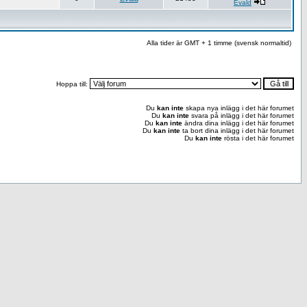
Evald
Alla tider är GMT + 1 timme (svensk normaltid)
Hoppa till:
Du
kan inte
skapa nya inlägg i det här forumet
Du
kan inte
svara på inlägg i det här forumet
Du
kan inte
ändra dina inlägg i det här forumet
Du
kan inte
ta bort dina inlägg i det här forumet
Du
kan inte
rösta i det här forumet