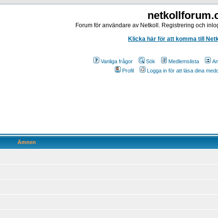
netkollforum
Forum för användare av Netkoll. Registrering och inlog
Klicka här för att komma till Net
Vanliga frågor
Sök
Medlemslista
An
Profil
Logga in för att läsa dina me
Ämnen