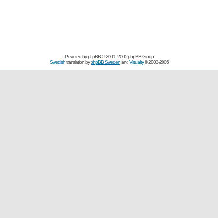
Powered by
phpBB
© 2001, 2005 phpBB Group
Swedish
translation by
phpBB Sweden
and
Virtuality
© 2003-2006