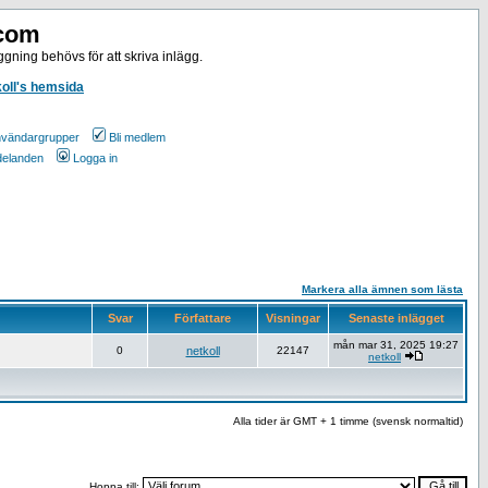
.com
gning behövs för att skriva inlägg.
koll's hemsida
vändargrupper
Bli medlem
ddelanden
Logga in
Markera alla ämnen som lästa
Svar
Författare
Visningar
Senaste inlägget
mån mar 31, 2025 19:27
0
netkoll
22147
netkoll
Alla tider är GMT + 1 timme (svensk normaltid)
Hoppa till: