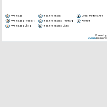
Nya inlägg
Inga nya inlägg
Viktigt meddelande
Nya inlägg [ Populär ]
Inga nya inlägg [ Populär ]
Klistrad
Nya inlägg [ Låst ]
Inga nya inlägg [ Låst ]
Powered by
Swedish
translation b