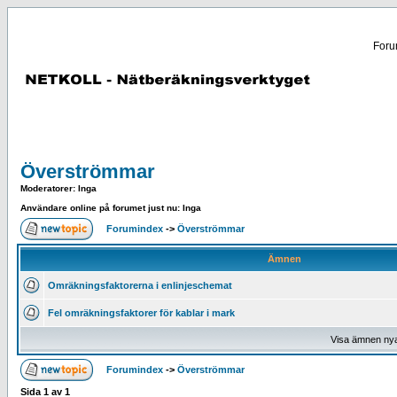
Forum
Överströmmar
Moderatorer
: Inga
Användare online på forumet just nu: Inga
Forumindex
->
Överströmmar
Ämnen
Omräkningsfaktorerna i enlinjeschemat
Fel omräkningsfaktorer för kablar i mark
Visa ämnen ny
Forumindex
->
Överströmmar
Sida
1
av
1