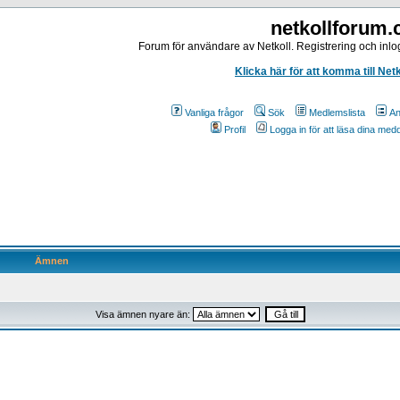
netkollforum
Forum för användare av Netkoll. Registrering och inlog
Klicka här för att komma till Net
Vanliga frågor
Sök
Medlemslista
An
Profil
Logga in för att läsa dina me
Ämnen
Visa ämnen nyare än: