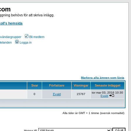
.com
gning behövs för att skriva inlägg.
koll's hemsida
vändargrupper
Bli medlem
ddelanden
Logga in
Markera alla ämnen som lästa
Svar
Författare
Visningar
Senaste inlägget
tor mar 03, 2016 10:30
0
Evald
15767
Evald
Alla tider är GMT + 1 timme (svensk normaltid)
Hoppa till: