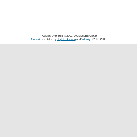
Powered by
phpBB
© 2001, 2005 phpBB Group
Swedish
translation by
phpBB Sweden
and
Virtuality
© 2003-2006