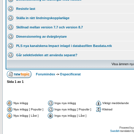
Resistiv last
Ställa in rätt lindningskopplarläge
Skillnad mellan version 7.7 och version 8.7
Dimensionering av dvärgbrytare
PLS nya kanalskena Impact inlagd i databasfilen Basdata.ntk
Går selektivdelen att använda separat?
Visa ämnen ny
Forumindex
->
Ospecificerat
Sida
1
av
1
Nya inlägg
Inga nya inlägg
Viktigt meddelande
Nya inlägg [ Populär ]
Inga nya inlägg [ Populär ]
Klistrad
Nya inlägg [ Låst ]
Inga nya inlägg [ Låst ]
Powered by
Swedish
translation b