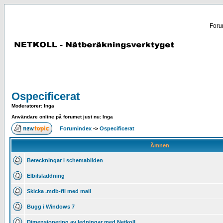
Forum
Ospecificerat
Moderatorer
: Inga
Användare online på forumet just nu: Inga
Forumindex
->
Ospecificerat
Ämnen
Beteckningar i schemabilden
Elbilsladdning
Skicka .mdb-fil med mail
Bugg i Windows 7
Dimensionering av ledningar med Netkoll