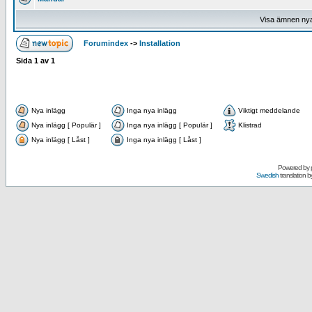
Visa ämnen ny
Forumindex
->
Installation
Sida
1
av
1
Nya inlägg
Inga nya inlägg
Viktigt meddelande
Nya inlägg [ Populär ]
Inga nya inlägg [ Populär ]
Klistrad
Nya inlägg [ Låst ]
Inga nya inlägg [ Låst ]
Powered by
Swedish
translation b