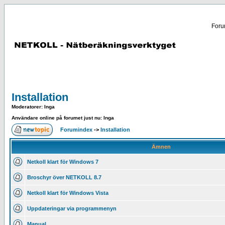
Forum
Installation
Moderatorer
: Inga
Användare online på forumet just nu: Inga
Forumindex
->
Installation
Ämnen
Netkoll klart för Windows 7
Broschyr över NETKOLL 8.7
Netkoll klart för Windows Vista
Uppdateringar via programmenyn
Manual