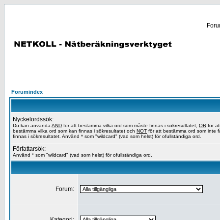
Forum
Forumindex
Nyckelordssök:
Du kan använda
AND
för att bestämma vilka ord som måste finnas i sökresultatet,
OR
för at
bestämma vilka ord som kan finnas i sökresultatet och
NOT
för att bestämma ord som inte f
finnas i sökresultatet. Använd * som "wildcard" (vad som helst) för ofullständiga ord.
Författarsök:
Använd * som "wildcard" (vad som helst) för ofullständiga ord.
Forum:
Kategori: