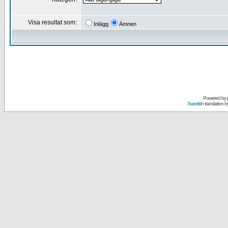
Visa resultat som:
Inlägg
Ämnen
Powered by
Swedish
translation b