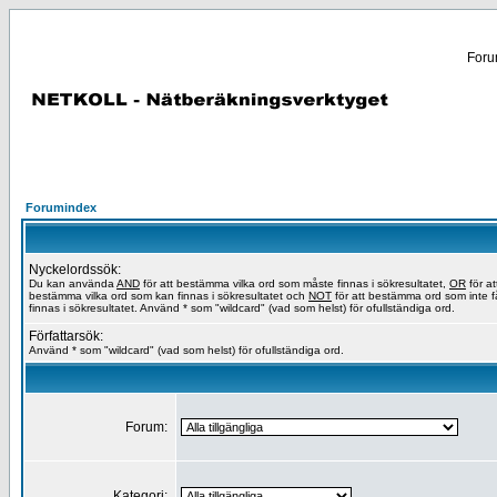
Forum
Forumindex
Nyckelordssök:
Du kan använda
AND
för att bestämma vilka ord som måste finnas i sökresultatet,
OR
för at
bestämma vilka ord som kan finnas i sökresultatet och
NOT
för att bestämma ord som inte f
finnas i sökresultatet. Använd * som "wildcard" (vad som helst) för ofullständiga ord.
Författarsök:
Använd * som "wildcard" (vad som helst) för ofullständiga ord.
Forum:
Kategori: