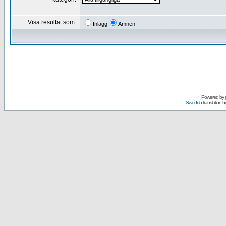
Visa resultat som:
Inlägg
Ämnen
Powered by
Swedish
translation b