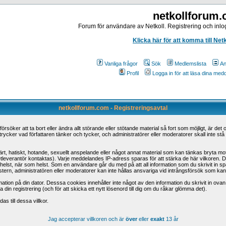
netkollforum
Forum för användare av Netkoll. Registrering och inlog
Klicka här för att komma till Net
Vanliga frågor
Sök
Medlemslista
An
Profil
Logga in för att läsa dina me
netkollforum.com - Registreringsavtal
öker att ta bort eller ändra allt störande eller stötande material så fort som möjligt, är det o
trycker vad författaren tänker och tycker, och administratörer eller moderatorer skall inte st
t, hatiskt, hotande, sexuellt anspelande eller något annat material som kan tänkas bryta mot n
etleverantör kontaktas). Varje meddelandes IP-adress sparas för att stärka de här vilkoren.
 som helst, när som helst. Som en användare går du med på att all information som du skrivit in
tern, administratören eller moderatorer kan inte hållas ansvariga vid intrångsförsök som kan led
ation på din dator. Desssa cookies innehåller inte något av den information du skrivit in ova
din registrering (och för att skicka ett nytt lösenord till dig om du råkar glömma det).
s till dessa villkor.
Jag accepterar villkoren och är
över
eller
exakt
13 år