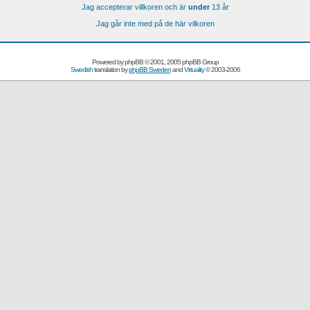
Jag accepterar villkoren och är
under
13 år
Jag går inte med på de här vilkoren
Powered by
phpBB
© 2001, 2005 phpBB Group
Swedish
translation by
phpBB Sweden
and
Virtuality
© 2003-2006