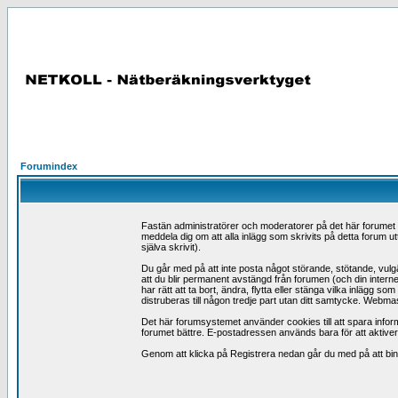
Forumindex
Fastän administratörer och moderatorer på det här forumet förs
meddela dig om att alla inlägg som skrivits på detta forum ut
själva skrivit).
Du går med på att inte posta något störande, stötande, vulgär
att du blir permanent avstängd från forumen (och din intern
har rätt att ta bort, ändra, flytta eller stänga vilka inlägg
distruberas till någon tredje part utan ditt samtycke. Webmas
Det här forumsystemet använder cookies till att spara inform
forumet bättre. E-postadressen används bara för att aktivera 
Genom att klicka på Registrera nedan går du med på att binda