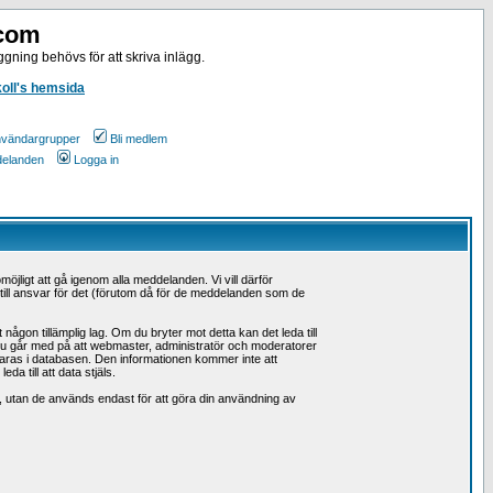
.com
gning behövs för att skriva inlägg.
koll's hemsida
vändargrupper
Bli medlem
ddelanden
Logga in
möjligt att gå igenom alla meddelanden. Vi vill därför
å till ansvar för det (förutom då för de meddelanden som de
ågon tillämplig lag. Om du bryter mot detta kan det leda till
 Du går med på att webmaster, administratör och moderatorer
 sparas i databasen. Den informationen kommer inte att
a till att data stjäls.
n, utan de används endast för att göra din användning av