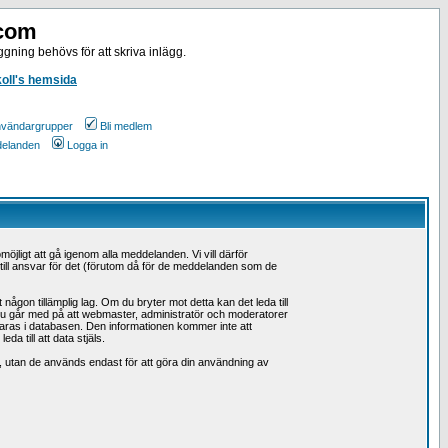
.com
gning behövs för att skriva inlägg.
koll's hemsida
vändargrupper
Bli medlem
ddelanden
Logga in
möjligt att gå igenom alla meddelanden. Vi vill därför
å till ansvar för det (förutom då för de meddelanden som de
ågon tillämplig lag. Om du bryter mot detta kan det leda till
 Du går med på att webmaster, administratör och moderatorer
 sparas i databasen. Den informationen kommer inte att
a till att data stjäls.
n, utan de används endast för att göra din användning av