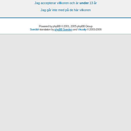
Jag accepterar villkoren och är
under
13 år
Jag går inte med på de här vilkoren
Powered by
phpBB
© 2001, 2005 phpBB Group
Swedish
translation by
phpBB Sweden
and
Virtuality
© 2003-2006