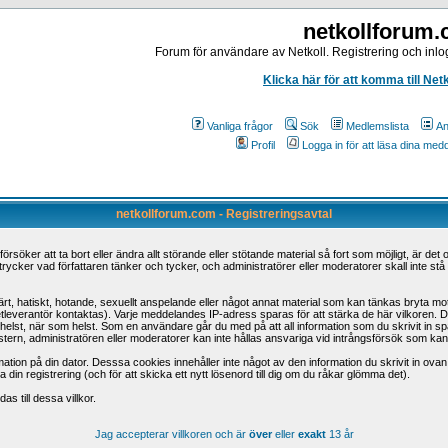
netkollforum
Forum för användare av Netkoll. Registrering och inlog
Klicka här för att komma till Net
Vanliga frågor
Sök
Medlemslista
An
Profil
Logga in för att läsa dina me
netkollforum.com - Registreringsavtal
öker att ta bort eller ändra allt störande eller stötande material så fort som möjligt, är det o
trycker vad författaren tänker och tycker, och administratörer eller moderatorer skall inte st
t, hatiskt, hotande, sexuellt anspelande eller något annat material som kan tänkas bryta mot n
etleverantör kontaktas). Varje meddelandes IP-adress sparas för att stärka de här vilkoren.
 som helst, när som helst. Som en användare går du med på att all information som du skrivit in
tern, administratören eller moderatorer kan inte hållas ansvariga vid intrångsförsök som kan led
ation på din dator. Desssa cookies innehåller inte något av den information du skrivit in ova
din registrering (och för att skicka ett nytt lösenord till dig om du råkar glömma det).
s till dessa villkor.
Jag accepterar villkoren och är
över
eller
exakt
13 år