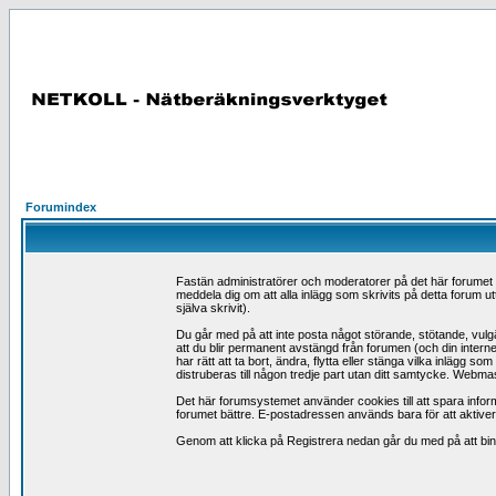
Forumindex
Fastän administratörer och moderatorer på det här forumet förs
meddela dig om att alla inlägg som skrivits på detta forum ut
själva skrivit).
Du går med på att inte posta något störande, stötande, vulgär
att du blir permanent avstängd från forumen (och din intern
har rätt att ta bort, ändra, flytta eller stänga vilka inlägg
distruberas till någon tredje part utan ditt samtycke. Webmas
Det här forumsystemet använder cookies till att spara inform
forumet bättre. E-postadressen används bara för att aktivera 
Genom att klicka på Registrera nedan går du med på att binda