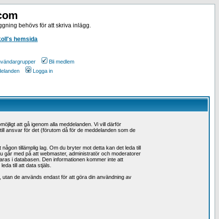
.com
gning behövs för att skriva inlägg.
koll's hemsida
vändargrupper
Bli medlem
ddelanden
Logga in
möjligt att gå igenom alla meddelanden. Vi vill därför
å till ansvar för det (förutom då för de meddelanden som de
ågon tillämplig lag. Om du bryter mot detta kan det leda till
 Du går med på att webmaster, administratör och moderatorer
 sparas i databasen. Den informationen kommer inte att
a till att data stjäls.
n, utan de används endast för att göra din användning av