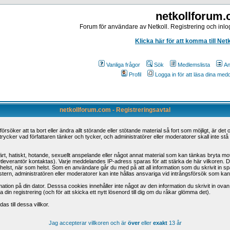
netkollforum
Forum för användare av Netkoll. Registrering och inlog
Klicka här för att komma till Net
Vanliga frågor
Sök
Medlemslista
An
Profil
Logga in för att läsa dina me
netkollforum.com - Registreringsavtal
öker att ta bort eller ändra allt störande eller stötande material så fort som möjligt, är det o
trycker vad författaren tänker och tycker, och administratörer eller moderatorer skall inte st
t, hatiskt, hotande, sexuellt anspelande eller något annat material som kan tänkas bryta mot n
etleverantör kontaktas). Varje meddelandes IP-adress sparas för att stärka de här vilkoren.
 som helst, när som helst. Som en användare går du med på att all information som du skrivit in
tern, administratören eller moderatorer kan inte hållas ansvariga vid intrångsförsök som kan led
ation på din dator. Desssa cookies innehåller inte något av den information du skrivit in ova
din registrering (och för att skicka ett nytt lösenord till dig om du råkar glömma det).
s till dessa villkor.
Jag accepterar villkoren och är
över
eller
exakt
13 år