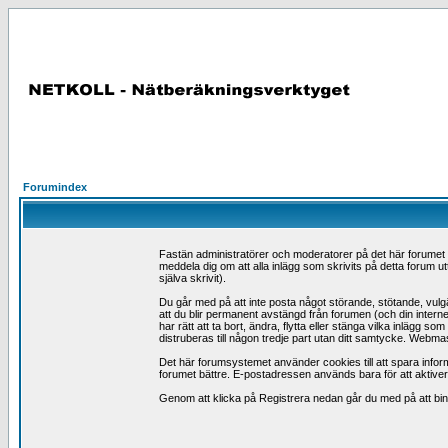
Forumindex
Fastän administratörer och moderatorer på det här forumet förs
meddela dig om att alla inlägg som skrivits på detta forum ut
själva skrivit).
Du går med på att inte posta något störande, stötande, vulgär
att du blir permanent avstängd från forumen (och din intern
har rätt att ta bort, ändra, flytta eller stänga vilka inlägg
distruberas till någon tredje part utan ditt samtycke. Webmas
Det här forumsystemet använder cookies till att spara inform
forumet bättre. E-postadressen används bara för att aktivera 
Genom att klicka på Registrera nedan går du med på att binda