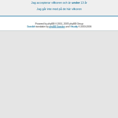
Jag accepterar villkoren och är
under
13 år
Jag går inte med på de här vilkoren
Powered by
phpBB
© 2001, 2005 phpBB Group
Swedish
translation by
phpBB Sweden
and
Virtuality
© 2003-2006