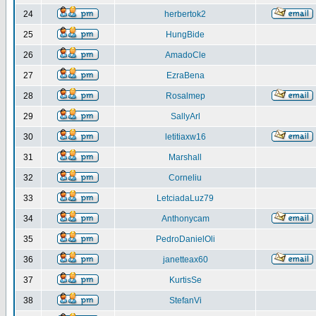
24
herbertok2
25
HungBide
26
AmadoCle
27
EzraBena
28
Rosalmep
29
SallyArl
30
letitiaxw16
31
Marshall
32
Corneliu
33
LetciadaLuz79
34
Anthonycam
35
PedroDanielOli
36
janetteax60
37
KurtisSe
38
StefanVi