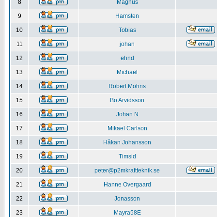
8
Magnus
9
Hamsten
10
Tobias
11
johan
12
ehnd
13
Michael
14
Robert Mohns
15
Bo Arvidsson
16
Johan.N
17
Mikael Carlson
18
Håkan Johansson
19
Timsid
20
peter@p2mkraftteknik.se
21
Hanne Overgaard
22
Jonasson
23
Mayra58E