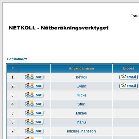
Forum
Forumindex
#
Användarnamn
E-post
1
netkoll
2
Evald
3
Micke
4
Sten
5
Mikael
6
hahu
7
michael hansson