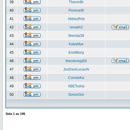
39
TheronBr
40
FloreneW
41
AbbeyRob
42
renabh2
43
Brenda38
44
KatiaMye
45
EnidMorg
46
theodorejg69
47
JooDaviLucasAr
48
ConnieKa
49
XBETosha
50
SimonGre
Sida
1
av
195