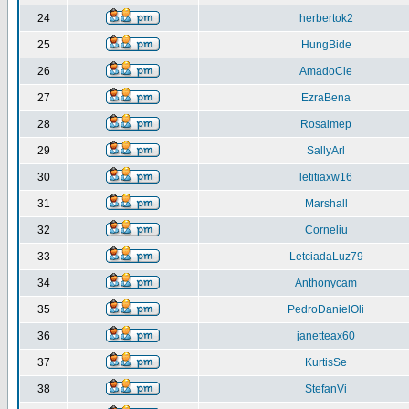
24
herbertok2
25
HungBide
26
AmadoCle
27
EzraBena
28
Rosalmep
29
SallyArl
30
letitiaxw16
31
Marshall
32
Corneliu
33
LetciadaLuz79
34
Anthonycam
35
PedroDanielOli
36
janetteax60
37
KurtisSe
38
StefanVi