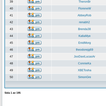
39
TheronBr
40
FloreneW
41
AbbeyRob
42
renabh2
43
Brenda38
44
KatiaMye
45
EnidMorg
46
theodorejg69
47
JooDaviLucasAr
48
ConnieKa
49
XBETosha
50
SimonGre
Sida
1
av
195