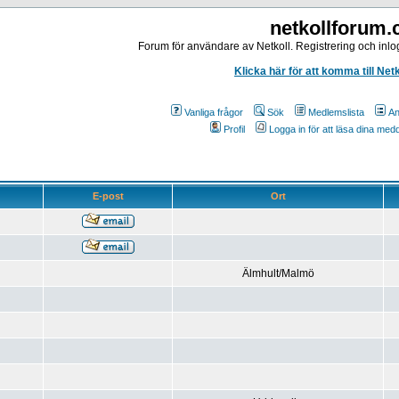
netkollforum
Forum för användare av Netkoll. Registrering och inlog
Klicka här för att komma till Net
Vanliga frågor
Sök
Medlemslista
An
Profil
Logga in för att läsa dina me
E-post
Ort
Älmhult/Malmö