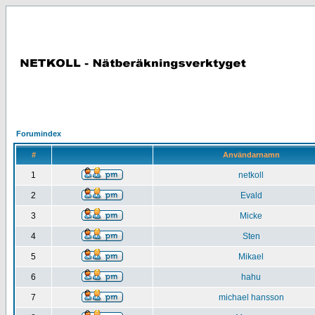
Forumindex
#
Användarnamn
1
netkoll
2
Evald
3
Micke
4
Sten
5
Mikael
6
hahu
7
michael hansson