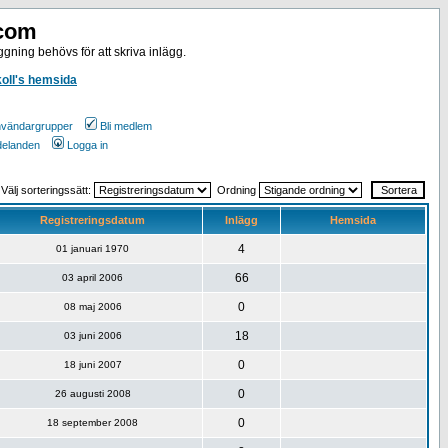
.com
gning behövs för att skriva inlägg.
koll's hemsida
vändargrupper
Bli medlem
ddelanden
Logga in
Välj sorteringssätt:
Ordning
Registreringsdatum
Inlägg
Hemsida
4
01 januari 1970
66
03 april 2006
0
08 maj 2006
18
03 juni 2006
0
18 juni 2007
0
26 augusti 2008
0
18 september 2008