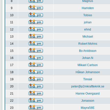
8
Magnus
9
Hamsten
10
Tobias
11
johan
12
ehnd
13
Michael
14
Robert Mohns
15
Bo Arvidsson
16
Johan.N
17
Mikael Carlson
18
Håkan Johansson
19
Timsid
20
peter@p2mkraftteknik.se
21
Hanne Overgaard
22
Jonasson
23
Mayra58E