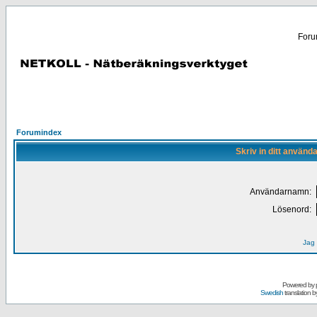
Forum
Forumindex
Skriv in ditt använd
Användarnamn:
Lösenord:
Jag 
Powered by
Swedish
translation b