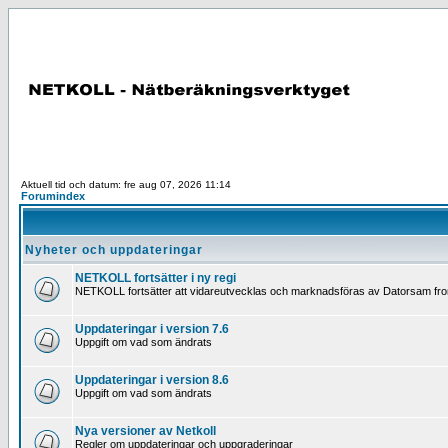
Aktuell tid och datum: fre aug 07, 2026 11:14
Forumindex
Nyheter och uppdateringar
NETKOLL fortsätter i ny regi
NETKOLL fortsätter att vidareutvecklas och marknadsföras av Datorsam fr
Uppdateringar i version 7.6
Uppgift om vad som ändrats
Uppdateringar i version 8.6
Uppgift om vad som ändrats
Nya versioner av Netkoll
Regler om uppdateringar och uppgraderingar