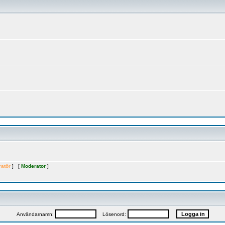
ratör
] [
Moderator
]
Användarnamn:
Lösenord: