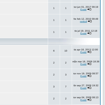
tor jun 01, 2017 09:19
1
1
Evald
fre feb 12, 2010 09:49
1
1
netkoll
tis jul 19, 2011 12:18
1
1
Evald
tis apr 16, 2013 12:00
6
10
Evald
mån mar 16, 2009 18:36
2
2
Evald
tor nov 19, 2009 08:57
2
3
Evald
lör sep 27, 2008 19:32
3
7
Evald
tor sep 04, 2008 08:13
2
2
Evald