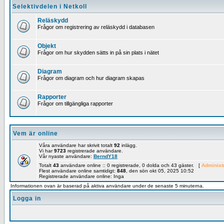
Selektivdelen i Netkoll
Reläskydd
Frågor om registrering av reläskydd i databasen
Objekt
Frågor om hur skydden sätts in på sin plats i nätet
Diagram
Frågor om diagram och hur diagram skapas
Rapporter
Frågor om tillgängliga rapporter
Vem är online
Våra användare har skrivit totalt
92
inlägg.
Vi har
9723
registrerade användare.
Vår nyaste användare:
BerndY18
Totalt
43
användare online :: 0 registrerade, 0 dolda och 43 gäster. [
Administ
Flest användare online samtidigt:
848
, den sön okt 05, 2025 10:52
Registrerade användare online: Inga
Informationen ovan är baserad på aktiva användare under de senaste 5 minuterna.
Logga in