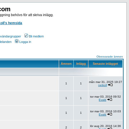
.com
gning behövs för att skriva inlägg.
koll's hemsida
vändargrupper
Bli medlem
ddelanden
Logga in
Obesvarade ämnen
Ämnen
Inlägg
Senaste inlägget
mån mar 31, 2025 19:27
1
1
netkoll
tor mar 03, 2016 09:52
1
1
Evald
tor mar 03, 2016 10:03
1
1
Evald
lör aug 20, 2016 14:36
2
2