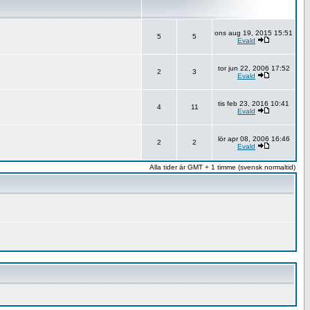
ons aug 19, 2015 15:51
5
5
Evald
tor jun 22, 2006 17:52
2
3
Evald
tis feb 23, 2016 10:41
4
11
Evald
lör apr 08, 2006 16:46
2
2
Evald
Alla tider är GMT + 1 timme (svensk normaltid)