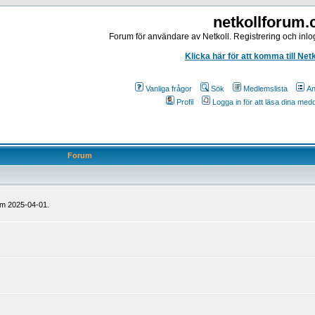
netkollforum
Forum för användare av Netkoll. Registrering och inlog
Klicka här för att komma till Net
Vanliga frågor
Sök
Medlemslista
An
Profil
Logga in för att läsa dina me
Forum
om 2025-04-01.