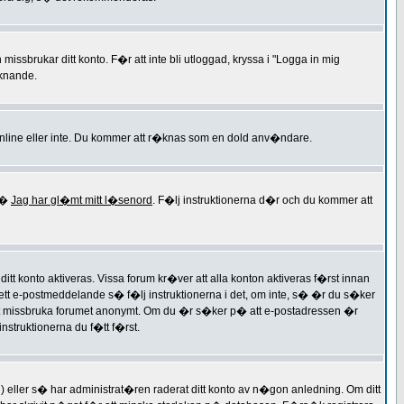
sbrukar ditt konto. F�r att inte bli utloggad, kryssa i "Logga in mig
iknande.
nline eller inte. Du kommer att r�knas som en dold anv�ndare.
 p�
Jag har gl�mt mitt l�senord
. F�lj instruktionerna d�r och du kommer att
konto aktiveras. Vissa forum kr�ver att alla konton aktiveras f�rst innan
 ett e-postmeddelande s� f�lj instruktionerna i det, om inte, s� �r du s�ker
att missbruka forumet anonymt. Om du �r s�ker p� att e-postadressen �r
nstruktionerna du f�tt f�rst.
g) eller s� har administrat�ren raderat ditt konto av n�gon anledning. Om ditt