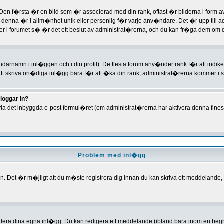
f�rsta �r en bild som �r associerad med din rank, oftast �r bilderna i form av s
 denna �r i allm�nhet unik eller personlig f�r varje anv�ndare. Det �r upp till a
i forumet s� �r det ett beslut av administrat�rerna, och du kan fr�ga dem om der
ndarnamn i inl�ggen och i din profil). De flesta forum anv�nder rank f�r att indiker
 skriva on�diga inl�gg bara f�r att �ka din rank, administrat�rerna kommer i s� f
loggar in?
ia det inbyggda e-post formul�ret (om administrat�rerna har aktivera denna fines
Problem med inl�gg
. Det �r m�jligt att du m�ste registrera dig innan du kan skriva ett meddelande
dera dina egna inl�gg. Du kan redigera ett meddelande (ibland bara inom en begr�