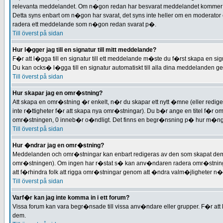
relevanta meddelandet. Om n�gon redan har besvarat meddelandet kommer det
Detta syns enbart om n�gon har svarat, det syns inte heller om en moderato
radera ett meddelande som n�gon redan svarat p�.
Till överst på sidan
Hur l�gger jag till en signatur till mitt meddelande?
F�r att l�gga till en signatur till ett meddelande m�ste du f�rst skapa en sig
Du kan ocks� l�gga till en signatur automatiskt till alla dina meddelanden geno
Till överst på sidan
Hur skapar jag en omr�stning?
Att skapa en omr�stning �r enkelt, n�r du skapar ett nytt �mne (eller redige
inte r�ttigheter f�r att skapa nya omr�stningar). Du b�r ange en titel f�r 
omr�stningen, 0 inneb�r o�ndligt. Det finns en begr�nsning p� hur m�nga 
Till överst på sidan
Hur �ndrar jag en omr�stning?
Meddelanden och omr�stningar kan enbart redigeras av den som skapat dem, e
omr�stningen). Om ingen har r�stat s� kan anv�ndaren radera omr�stningen
att f�rhindra folk att rigga omr�stningar genom att �ndra valm�jligheter n�r
Till överst på sidan
Varf�r kan jag inte komma in i ett forum?
Vissa forum kan vara begr�nsade till vissa anv�ndare eller grupper. F�r att 
dem.