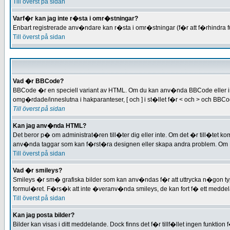
Till överst på sidan
Varf�r kan jag inte r�sta i omr�stningar?
Enbart registrerade anv�ndare kan r�sta i omr�stningar (f�r att f�rhindra fu
Till överst på sidan
Vad �r BBCode?
BBCode �r en speciell variant av HTML. Om du kan anv�nda BBCode eller in
omg�rdade/inneslutna i hakparanteser, [ och ] i st�llet f�r < och > och BB
Till överst på sidan
Kan jag anv�nda HTML?
Det beror p� om administrat�ren till�ter dig eller inte. Om det �r till�tet k
anv�nda taggar som kan f�rst�ra designen eller skapa andra problem. Om HTM
Till överst på sidan
Vad �r smileys?
Smileys �r sm� grafiska bilder som kan anv�ndas f�r att uttrycka n�gon typ av 
formul�ret. F�rs�k att inte �veranv�nda smileys, de kan fort f� ett meddel
Till överst på sidan
Kan jag posta bilder?
Bilder kan visas i ditt meddelande. Dock finns det f�r tillf�llet ingen funktion