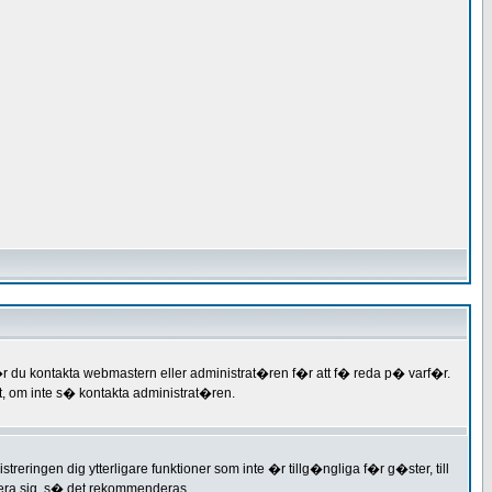
b�r du kontakta webmastern eller administrat�ren f�r att f� reda p� varf�r.
, om inte s� kontakta administrat�ren.
treringen dig ytterligare funktioner som inte �r tillg�ngliga f�r g�ster, till
rera sig, s� det rekommenderas.