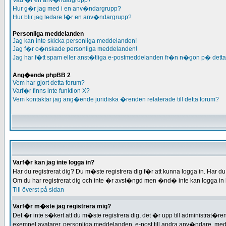
Vad �r en anv�ndargrupp?
Hur g�r jag med i en anv�ndargrupp?
Hur blir jag ledare f�r en anv�ndargrupp?
Personliga meddelanden
Jag kan inte skicka personliga meddelanden!
Jag f�r o�nskade personliga meddelanden!
Jag har f�tt spam eller anst�tliga e-postmeddelanden fr�n n�gon p� detta
Ang�ende phpBB 2
Vem har gjort detta forum?
Varf�r finns inte funktion X?
Vem kontaktar jag ang�ende juridiska �renden relaterade till detta forum?
Varf�r kan jag inte logga in?
Har du registrerat dig? Du m�ste registrera dig f�r att kunna logga in. Har 
Om du har registrerat dig och inte �r avst�ngd men �nd� inte kan logga in 
Till överst på sidan
Varf�r m�ste jag registrera mig?
Det �r inte s�kert att du m�ste registrera dig, det �r upp till administrat�ren
exempel avatarer, personliga meddelanden, e-post till andra anv�ndare, me