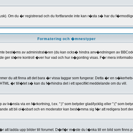
sk). Om du �r registrerad och du fortfarande inte kan r�sta s� har du f�rmodligen 
Formatering och �mnestyper
te best�ms av administrat�ren (du kan ocks� hindra anv�ndningen av BBCode i e
Code ger st�rre kontroll �ver hur vad och hur n�gonting visas. F�r mera informat
ommer du att finna att det bara �r vissa taggar som fungerar. Detta �r en s�kerhe
L �r till�tet s� kan du f�rhindra det i ett specifikt meddelande om du vill.
k�nsla via en f�rkortning, t.ex. ":)" som betyder glad/lycklig eller ":(" som bety
ande att bli ol�sbart och en moderator kan best�mma sig f�r att redigera bort d
 f�r att ladda upp bilder till forumet. D�rf�r m�ste du l�nka till en bild som finns 