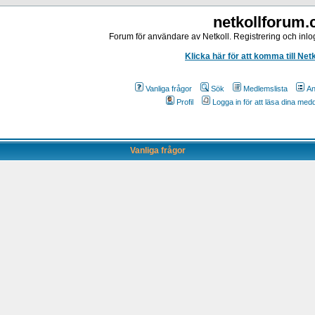
netkollforum
Forum för användare av Netkoll. Registrering och inlog
Klicka här för att komma till Net
Vanliga frågor
Sök
Medlemslista
An
Profil
Logga in för att läsa dina me
Vanliga frågor