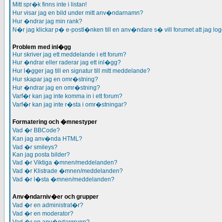
Mitt spr�k finns inte i listan!
Hur visar jag en bild under mitt anv�ndarnamn?
Hur �ndrar jag min rank?
N�r jag klickar p� e-postl�nken till en anv�ndare s� vill forumet att jag log
Problem med inl�gg
Hur skriver jag ett meddelande i ett forum?
Hur �ndrar eller raderar jag ett inl�gg?
Hur l�gger jag till en signatur till mitt meddelande?
Hur skapar jag en omr�stning?
Hur �ndrar jag en omr�stning?
Varf�r kan jag inte komma in i ett forum?
Varf�r kan jag inte r�sta i omr�stningar?
Formatering och �mnestyper
Vad �r BBCode?
Kan jag anv�nda HTML?
Vad �r smileys?
Kan jag posta bilder?
Vad �r Viktiga �mnen/meddelanden?
Vad �r Klistrade �mnen/meddelanden?
Vad �r l�sta �mnen/meddelanden?
Anv�ndarniv�er och grupper
Vad �r en administrat�r?
Vad �r en moderator?