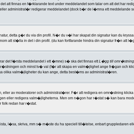
 att finnas en f�rklarande text under meddelandet som talar om att det har red
r eller administrat�r redigerar meddelandet (dock b�r de l�mna ett meddelande s
natur, detta g�r du via din profil. N�r du v�l har skapat din signatur kan du kryssa
m att st�lla in det i din profil. (du kan fortfarande hindra din signatur fr�n att 
rar det f�rsta meddelandet i ett �mne) s� ska det finnas ett
L�gg till omr�stning
omr�stningen och minst tv� val (f�r att skapa en valm�jlighet ange fr�gan och kl
olika valm�jligheter du kan ange, detta best�ms av administrat�ren.
ller av moderatorer och administrat�rer. F�r att redigera en omr�stning klicka
 eller redigera valm�jligheterna. Men om n�gon har r�stat s� kan bara moderato
 folk redan har r�stat.
lista, l�sa, skriva, mm s� m�ste du ha speciell till�telse, enbart gruppledaren e