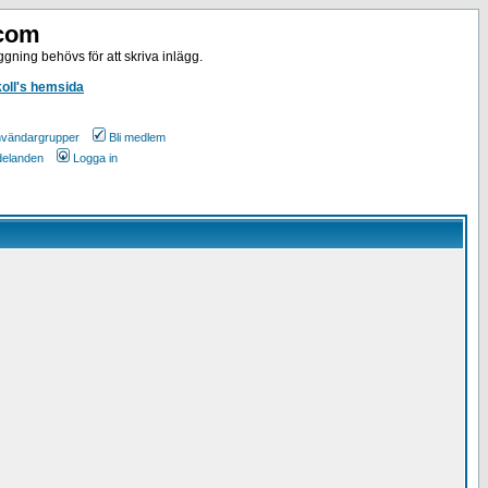
.com
gning behövs för att skriva inlägg.
koll's hemsida
vändargrupper
Bli medlem
ddelanden
Logga in