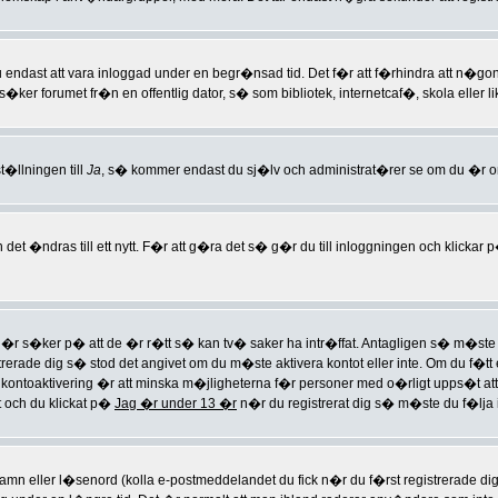
dast att vara inloggad under en begr�nsad tid. Det f�r att f�rhindra att n�gon mis
ker forumet fr�n en offentlig dator, s� som bibliotek, internetcaf�, skola eller l
t�llningen till
Ja
, s� kommer endast du sj�lv och administrat�rer se om du �r o
et �ndras till ett nytt. F�r att g�ra det s� g�r du till inloggningen och klickar
s�ker p� att de �r r�tt s� kan tv� saker ha intr�ffat. Antagligen s� m�ste ditt 
trerade dig s� stod det angivet om du m�ste aktivera kontot eller inte. Om du f�tt
er kontoaktivering �r att minska m�jligheterna f�r personer med o�rligt upps�t 
t och du klickat p�
Jag �r under 13 �r
n�r du registrerat dig s� m�ste du f�lja i
arnamn eller l�senord (kolla e-postmeddelandet du fick n�r du f�rst registrerade di