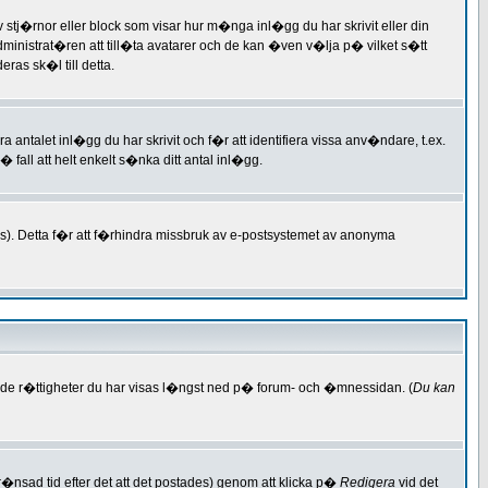
tj�rnor eller block som visar hur m�nga inl�gg du har skrivit eller din
dministrat�ren att till�ta avatarer och de kan �ven v�lja p� vilket s�tt
as sk�l till detta.
a antalet inl�gg du har skrivit och f�r att identifiera vissa anv�ndare, t.ex.
all att helt enkelt s�nka ditt antal inl�gg.
s). Detta f�r att f�rhindra missbruk av e-postsystemet av anonyma
, de r�ttigheter du har visas l�ngst ned p� forum- och �mnessidan. (
Du kan
nsad tid efter det att det postades) genom att klicka p�
Redigera
vid det