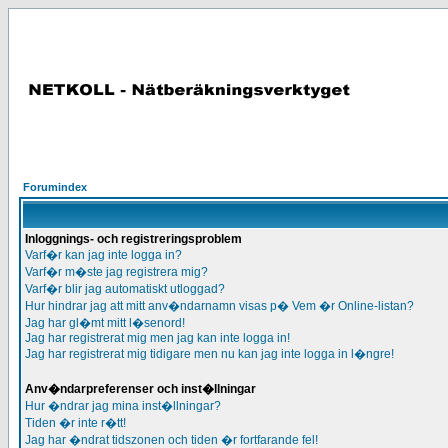
Forumindex
Inloggnings- och registreringsproblem
Varf�r kan jag inte logga in?
Varf�r m�ste jag registrera mig?
Varf�r blir jag automatiskt utloggad?
Hur hindrar jag att mitt anv�ndarnamn visas p� Vem �r Online-listan?
Jag har gl�mt mitt l�senord!
Jag har registrerat mig men jag kan inte logga in!
Jag har registrerat mig tidigare men nu kan jag inte logga in l�ngre!
Anv�ndarpreferenser och inst�llningar
Hur �ndrar jag mina inst�llningar?
Tiden �r inte r�tt!
Jag har �ndrat tidszonen och tiden �r fortfarande fel!