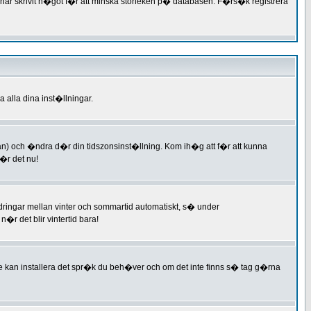
 har skrivit n�got f�r att minska storleken p� databasen. F�rs�k registrera
 alla dina inst�llningar.
an) och �ndra d�r din tidszonsinst�llning. Kom ih�g att f�r att kunna
�r det nu!
dringar mellan vinter och sommartid automatiskt, s� under
r det blir vintertid bara!
nte kan installera det spr�k du beh�ver och om det inte finns s� tag g�rna