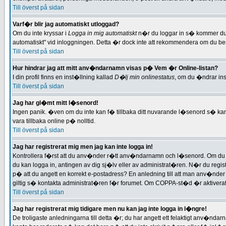
Till överst på sidan
Varf�r blir jag automatiskt utloggad?
Om du inte kryssar i
Logga in mig automatiskt
n�r du loggar in s� kommer du en
automatiskt" vid inloggningen. Detta �r dock inte att rekommendera om du bes�
Till överst på sidan
Hur hindrar jag att mitt anv�ndarnamn visas p� Vem �r Online-listan?
I din profil finns en inst�llning kallad
D�lj min onlinestatus
, om du �ndrar ins
Till överst på sidan
Jag har gl�mt mitt l�senord!
Ingen panik. �ven om du inte kan f� tillbaka ditt nuvarande l�senord s� kan d
vara tillbaka online p� nolltid.
Till överst på sidan
Jag har registrerat mig men jag kan inte logga in!
Kontrollera f�rst att du anv�nder r�tt anv�ndarnamn och l�senord. Om du �r 
du kan logga in, antingen av dig sj�lv eller av administrat�ren. N�r du regis
p� att du angett en korrekt e-postadress? En anledning till att man anv�nd
giltig s� kontakta administrat�ren f�r forumet. Om COPPA-st�d �r aktivera
Till överst på sidan
Jag har registrerat mig tidigare men nu kan jag inte logga in l�ngre!
De troligaste anledningarna till detta �r; du har angett ett felaktigt anv�nd