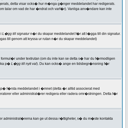
igerats, detta visar ocks� hur m�nga g�nger meddelandet har redigerats.
om talar om vad de har �ndrat och varf�r). Vanliga anv�ndare kan inte
 i
L�gg till signatur
n�r du skapar meddelandet f�r att l�gga till din signatur.
l�ggas till genom att kryssa ur rutan n�r du skapar meddelandet)
formul�r under textrutan (om du inte kan se detta s� har du f�rmodligen
icka p�
L�gg till nytt val
). Du kan ocks� ange en tidsbegr�nsning f�r
 p� f�rsta meddelandet i �mnet (detta �r alltid associerat med
rer eller administrat�rer redigera eller radera omr�stningen. Detta f�r
ller administrat�rerna kan ge ut dessa r�ttigheter, s� du m�ste kontakta