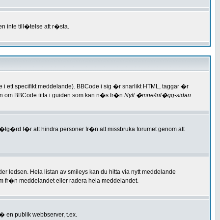
inte till�telse att r�sta.
tt specifikt meddelande). BBCode i sig �r snarlikt HTML, taggar �r
ion om BBCode titta i guiden som kan n�s fr�n
Nytt �mne/inl�gg-sidan.
ts�tg�rd f�r att hindra personer fr�n att missbruka forumet genom att
der ledsen. Hela listan av smileys kan du hitta via nytt meddelande
em fr�n meddelandet eller radera hela meddelandet.
p� en publik webbserver, t.ex.