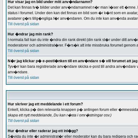
Hur visar jag en bild under mitt anv�ndarnamn?
Det kan finnas tv� bilder under anv�ndarnamnet n�r man l�ser ett �mne. Den 
status i forumet. Under den kan det finnas en bild som �r k�nt som en avatar,
avatarer g�rs tillg�ngliga f�r anv�ndaren. Om du inte kan anv�nda avatarer 
Till överst på sidan
Hur �ndrar jag min rank?
I normala fall kan du inte �ndra din rank direkt (din rank st�r under ditt anv�
moderatorer och administrat�rer. F�rs�k att inte missbruka forumet genom att
Till överst på sidan
N�r jag klickar p� e-postl�nken till en anv�ndare s� vill forumet att jag 
Tyv�rr kan bara registrerade anv�ndare skicka e-post till andra anv�ndare v
anv�ndare.
Till överst på sidan
Hur skriver jag ett meddelande i ett forum?
Enkelt, klicka p� den relevanta knappen p� antingen forum eller �mnessidan
skapa ett nytt meddelande, Du kan r�sta i omr�stningar
osv.)
Till överst på sidan
Hur �ndrar eller raderar jag ett inl�gg?
S�vida du inte �r administrat�r eller moderator kan du bara redigera och ra