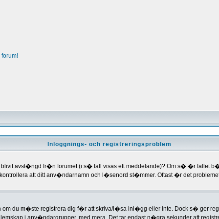
 forum!
Inloggnings- och registreringsproblem
du blivit avst�ngd fr�n forumet (i s� fall visas ett meddelande)? Om s� �r fallet 
kontrollera att ditt anv�ndarnamn och l�senord st�mmer. Oftast �r det problemet
 om du m�ste registrera dig f�r att skriva/l�sa inl�gg eller inte. Dock s� ger regis
dlemskap i anv�ndargrupper, med mera. Det tar endast n�gra sekunder att regist