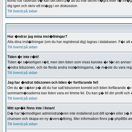
konto har raderats s� kan det bero p� att du inte skrivit n�gra eller f� inl
dig igen och skriv ett inl�gg i en diskussion.
Till överst på sidan
Hur �ndrar jag mina inst�llningar?
Alla dina inst�llningar (om du har registrerat dig) lagras i databasen. F�r at
Till överst på sidan
Tiden �r inte r�tt!
Tiden �r s�kerligen r�tt, men den tiden som visas kanske �r f�r en annan ti
�ndra tidszonen, och de flesta andra inst�llningarna, s� m�ste du vara regis
Till överst på sidan
Jag har �ndrat tidszonen och tiden �r fortfarande fel!
Om du �r s�ker p� att du har satt tidszonen korrekt och tiden fortfarande �r
sommarm�naderna kan tiden vara en timme fel. Du kan g� till din profil och �k
Till överst på sidan
Mitt spr�k finns inte i listan!
D� har f�rmodligen administrat�ren inte installerat just ditt spr�k eller s�
chansen och skapa en ny �vers�ttning. Mer information finns p� phpBBs we
Till överst på sidan