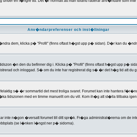
�gg under en l�ngre tid. Det �r normalt att man ibland raderar anv�ndare som inte
Anv�ndarpreferenser och inst�llningar
t �ndra dem, klicka p� "Profil" (finns oftast h�gst upp p� sidan). D�r kan du �ndra
dszon �n den du befinner dig i. Klicka p� "Profil" (finns oftast h�gst upp p� sid
trerad och inloggad. S� om du inte har registrerat dig s� �r det h�g tid att du g
 felaktig s� �r sommartid det mest troliga svaret. Forumet kan inte hantera f�r�n
a tidszonen med en timme manuellt om du vill. Kom ih�g att st�lla tillbaka igen n�
 har inte n�gon �versatt forumet till ditt spr�k. Fr�ga administrat�rerna om de i
bbplats (se l�nken l�ngst ner p� sidorna).