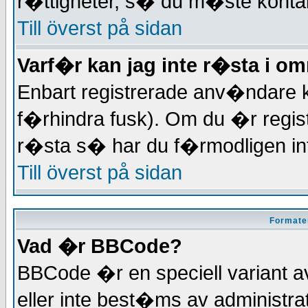
r�ttigheter, s� du m�ste konta
Till överst på sidan
Varf�r kan jag inte r�sta i o
Enbart registrerade anv�ndare k
f�rhindra fusk). Om du �r regist
r�sta s� har du f�rmodligen inte
Till överst på sidan
Formate
Vad �r BBCode?
BBCode �r en speciell varian
eller inte best�ms av administr