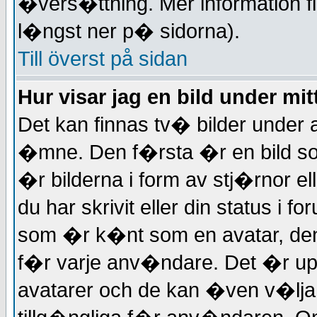
�vers�ttning. Mer information 
l�ngst ner p� sidorna).
Till överst på sidan
Hur visar jag en bild under 
Det kan finnas tv� bilder unde
�mne. Den f�rsta �r en bild so
�r bilderna i form av stj�rnor 
du har skrivit eller din status i 
som �r k�nt som en avatar, denn
f�r varje anv�ndare. Det �r upp 
avatarer och de kan �ven v�lja