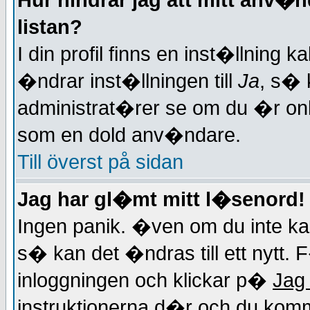
Hur hindrar jag att mitt anv
listan?
I din profil finns en inst�llning k
�ndrar inst�llningen till
Ja
, s� 
administrat�rer se om du �r onl
som en dold anv�ndare.
Till överst på sidan
Jag har gl�mt mitt l�senord!
Ingen panik. �ven om du inte ka
s� kan det �ndras till ett nytt. 
inloggningen och klickar p�
Jag
instruktionerna d�r och du kommer