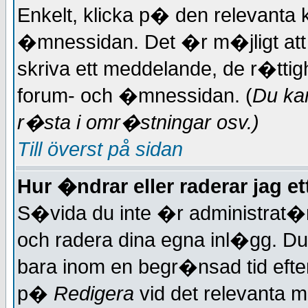
Enkelt, klicka p� den relevanta
�mnessidan. Det �r m�jligt att 
skriva ett meddelande, de r�tti
forum- och �mnessidan. (
Du ka
r�sta i omr�stningar
osv.)
Till överst på sidan
Hur �ndrar eller raderar jag e
S�vida du inte �r administrat�r
och radera dina egna inl�gg. Du
bara inom en begr�nsad tid efter
p�
Redigera
vid det relevanta