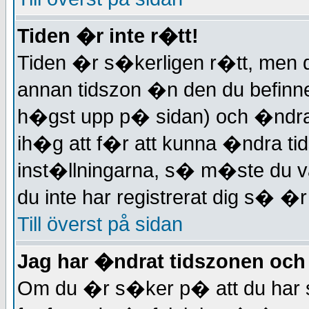
Tiden �r inte r�tt!
Tiden �r s�kerligen r�tt, men 
annan tidszon �n den du befinner 
h�gst upp p� sidan) och �ndra 
ih�g att f�r att kunna �ndra tid
inst�llningarna, s� m�ste du v
du inte har registrerat dig s� �r
Till överst på sidan
Jag har �ndrat tidszonen och t
Om du �r s�ker p� att du har sa