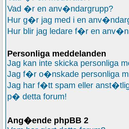
Vad �r en anv�ndargrupp?
Hur g�r jag med i en anv�ndar
Hur blir jag ledare f�r en anv�
Personliga meddelanden
Jag kan inte skicka personliga 
Jag f�r o�nskade personliga m
Jag har f�tt spam eller anst�t
p� detta forum!
Ang�ende phpBB 2