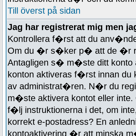
Till överst på sidan
Jag har registrerat mig men jag
Kontrollera f�rst att du anv�n
Om du �r s�ker p� att de �r r�
Antagligen s� m�ste ditt konto a
konton aktiveras f�rst innan du k
av administrat�ren. N�r du regi
m�ste aktivera kontot eller int
f�lj instruktionerna i det, om i
korrekt e-postadress? En anledni
kontoaktivering �r att minska m