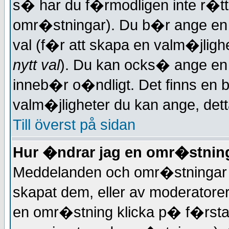
s� har du f�rmodligen inte r�tt
omr�stningar). Du b�r ange en 
val (f�r att skapa en valm�jlig
nytt val
). Du kan ocks� ange en
inneb�r o�ndligt. Det finns en
valm�jligheter du kan ange, de
Till överst på sidan
Hur �ndrar jag en omr�stnin
Meddelanden och omr�stningar 
skapat dem, eller av moderatorer
en omr�stning klicka p� f�rsta 