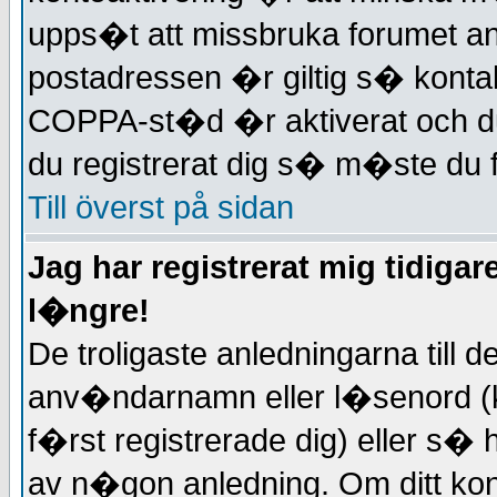
upps�t att missbruka forumet 
postadressen �r giltig s� kont
COPPA-st�d �r aktiverat och d
du registrerat dig s� m�ste du f
Till överst på sidan
Jag har registrerat mig tidigar
l�ngre!
De troligaste anledningarna till de
anv�ndarnamn eller l�senord (k
f�rst registrerade dig) eller s� 
av n�gon anledning. Om ditt ko