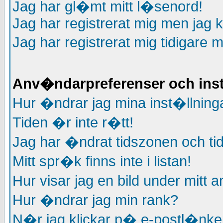
Jag har gl�mt mitt l�senord!
Jag har registrerat mig men jag k
Jag har registrerat mig tidigare 
Anv�ndarpreferenser och ins
Hur �ndrar jag mina inst�llning
Tiden �r inte r�tt!
Jag har �ndrat tidszonen och tid
Mitt spr�k finns inte i listan!
Hur visar jag en bild under mit
Hur �ndrar jag min rank?
N�r jag klickar p� e-postl�nken 