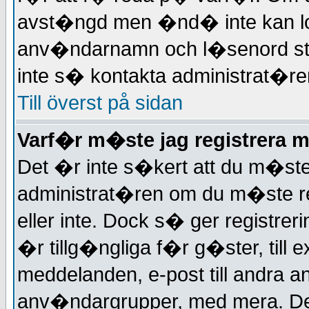
avst�ngd men �nd� inte kan logga
anv�ndarnamn och l�senord st
inte s� kontakta administrat�re
Till överst på sidan
Varf�r m�ste jag registrera 
Det �r inte s�kert att du m�ste r
administrat�ren om du m�ste reg
eller inte. Dock s� ger registreri
�r tillg�ngliga f�r g�ster, till 
meddelanden, e-post till andra
anv�ndargrupper, med mera. Det