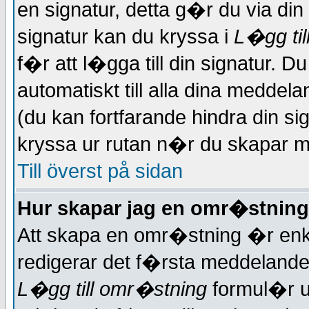
en signatur, detta g�r du via din
signatur kan du kryssa i
L�gg til
f�r att l�gga till din signatur. 
automatiskt till alla dina meddelan
(du kan fortfarande hindra din si
kryssa ur rutan n�r du skapar 
Till överst på sidan
Hur skapar jag en omr�stnin
Att skapa en omr�stning �r enke
redigerar det f�rsta meddelandet
L�gg till omr�stning
formul�r un