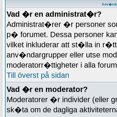
Anv�nda
Vad �r en administrat�r?
Administrat�rer �r personer so
p� forumet. Dessa personer kan s
vilket inkluderar att st�lla in 
anv�ndargrupper eller utse mod
moderatorr�ttigheter i alla forum
Till överst på sidan
Vad �r en moderator?
Moderatorer �r individer (eller g
sk�ta om de dagliga aktivitetern