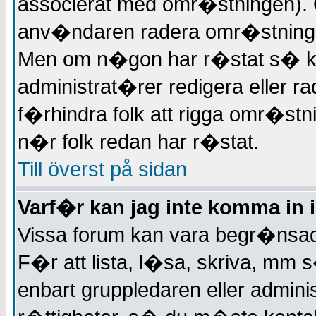
associerat med omr�stningen).
anv�ndaren radera omr�stningen
Men om n�gon har r�stat s� ka
administrat�rer redigera eller r
f�rhindra folk att rigga omr�st
n�r folk redan har r�stat.
Till överst på sidan
Varf�r kan jag inte komma in i
Vissa forum kan vara begr�nsade
F�r att lista, l�sa, skriva, mm 
enbart gruppledaren eller admin