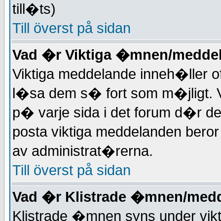
till�ts)
Till överst på sidan
Vad �r Viktiga �mnen/medde
Viktiga meddelande inneh�ller of
l�sa dem s� fort som m�jligt. 
p� varje sida i det forum d�r de
posta viktiga meddelanden beror p
av administrat�rerna.
Till överst på sidan
Vad �r Klistrade �mnen/med
Klistrade �mnen syns under vik