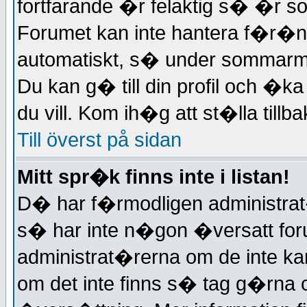
fortfarande �r felaktig s� �r so
Forumet kan inte hantera f�r�nd
automatiskt, s� under sommarm�
Du kan g� till din profil och �
du vill. Kom ih�g att st�lla tillba
Till överst på sidan
Mitt spr�k finns inte i listan!
D� har f�rmodligen administrat�re
s� har inte n�gon �versatt foru
administrat�rerna om de inte ka
om det inte finns s� tag g�rna