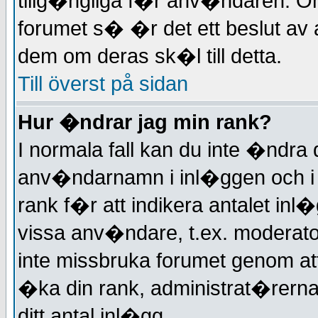
tillg�ngliga f�r anv�ndaren. O
forumet s� �r det ett beslut av
dem om deras sk�l till detta.
Till överst på sidan
Hur �ndrar jag min rank?
I normala fall kan du inte �ndra d
anv�ndarnamn i inl�ggen och i d
rank f�r att indikera antalet inl�
vissa anv�ndare, t.ex. moderat
inte missbruka forumet genom at
�ka din rank, administrat�rerna
ditt antal inl�gg.