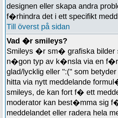
designen eller skapa andra pro
f�rhindra det i ett specifikt medd
Till överst på sidan
Vad �r smileys?
Smileys �r sm� grafiska bilder
n�gon typ av k�nsla via en f�rko
glad/lycklig eller ":(" som betyde
hitta via nytt meddelande form
smileys, de kan fort f� ett medd
moderator kan best�mma sig f�r
meddelandet eller radera hela m