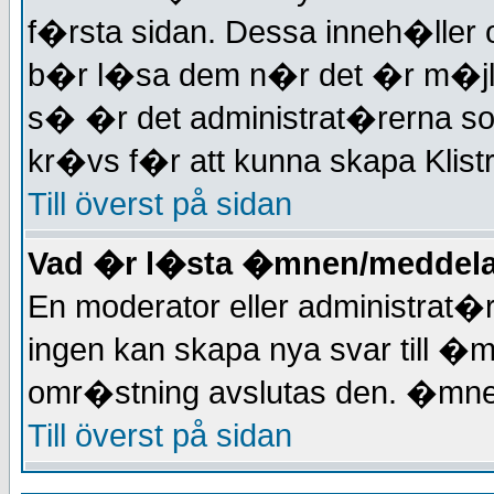
f�rsta sidan. Dessa inneh�ller 
b�r l�sa dem n�r det �r m�jl
s� �r det administrat�rerna s
kr�vs f�r att kunna skapa Klis
Till överst på sidan
Vad �r l�sta �mnen/meddel
En moderator eller administrat�
ingen kan skapa nya svar till 
omr�stning avslutas den. �mn
Till överst på sidan