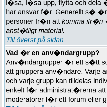
l�sa, l�sa upp, flytta och dela
har ansvar f�r. Generellt s� �r
personer fr�n att
komma ifr�n
anst�tligt material.
Till överst på sidan
Vad �r en anv�ndargrupp?
Anv�ndargrupper �r ett s�tt s
att gruppera anv�ndare. Varje a
och varje grupp kan tilldelas indi
enkelt f�r administrat�rerna at
moderatorer f�r ett forum eller g