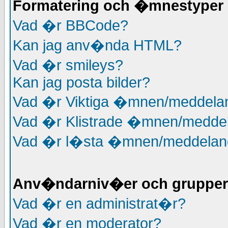
Formatering och �mnestyper
Vad �r BBCode?
Kan jag anv�nda HTML?
Vad �r smileys?
Kan jag posta bilder?
Vad �r Viktiga �mnen/meddela
Vad �r Klistrade �mnen/medde
Vad �r l�sta �mnen/meddelan
Anv�ndarniv�er och grupper
Vad �r en administrat�r?
Vad �r en moderator?