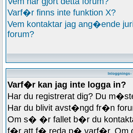
Vem har gjort detta forum?
Varf�r finns inte funktion X?
Vem kontaktar jag ang�ende jurid
forum?
Inloggnings-
Varf�r kan jag inte logga in?
Har du registrerat dig? Du m�ste 
Har du blivit avst�ngd fr�n foru
Om s� �r fallet b�r du kontakt
f�r att f� reda p� varf�r. Om du