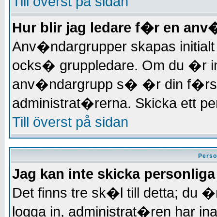
Till överst på sidan
Hur blir jag ledare f�r en an
Anv�ndargrupper skapas initialt
ocks� gruppledare. Om du �r in
anv�ndargrupp s� �r din f�rs
administrat�rerna. Skicka ett pe
Till överst på sidan
Perso
Jag kan inte skicka personlig
Det finns tre sk�l till detta; du �
logga in, administrat�ren har in