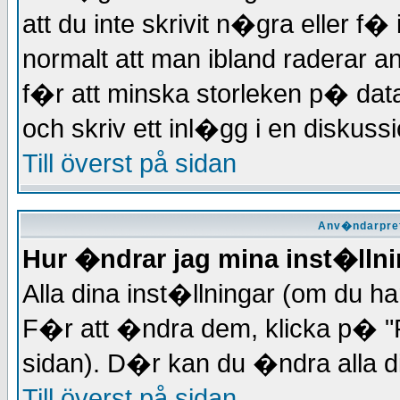
att du inte skrivit n�gra eller f
normalt att man ibland raderar 
f�r att minska storleken p� dat
och skriv ett inl�gg i en diskussi
Till överst på sidan
Anv�ndarpref
Hur �ndrar jag mina inst�lln
Alla dina inst�llningar (om du har
F�r att �ndra dem, klicka p� "P
sidan). D�r kan du �ndra alla di
Till överst på sidan