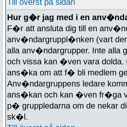
Till överst på sidan
Hur g�r jag med i en anv�nd
F�r att ansluta dig till en anv
anv�ndargruppl�nken (vart den f
alla anv�ndargrupper. Inte alla
och vissa kan �ven vara dolda
ans�ka om att f� bli medlem ge
Anv�ndargruppens ledare kommer
ans�kan och kan �ven fr�ga varf
p� gruppledarna om de nekar d
sk�l.