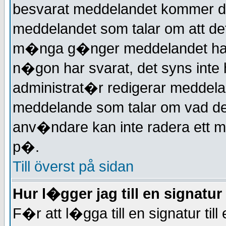
besvarat meddelandet kommer det
meddelandet som talar om att det
m�nga g�nger meddelandet har 
n�gon har svarat, det syns inte 
administrat�r redigerar meddel
meddelande som talar om vad de
anv�ndare kan inte radera ett
p�.
Till överst på sidan
Hur l�gger jag till en signatur
F�r att l�gga till en signatur t