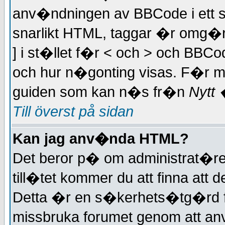
anv�ndningen av BBCode i ett s
snarlikt HTML, taggar �r omg�rd
] i st�llet f�r < och > och BBCo
och hur n�gonting visas. F�r me
guiden som kan n�s fr�n
Nytt 
Till överst på sidan
Kan jag anv�nda HTML?
Det beror p� om administrat�ren 
till�tet kommer du att finna att 
Detta �r en s�kerhets�tg�rd f�
missbruka forumet genom att a